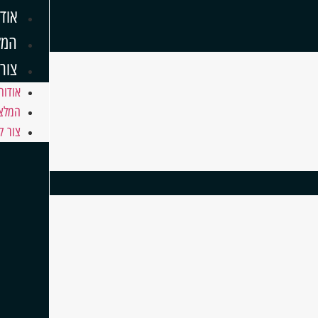
אוד
המל
צור
אודות
המלצ
צור ק