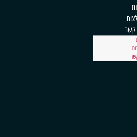
ות
צות
 קשר
ות
שר